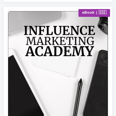
eBook | 🇩🇪