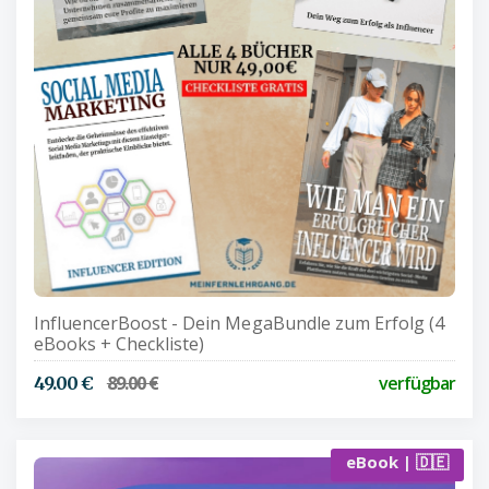
InfluencerBoost - Dein MegaBundle zum Erfolg (4
eBooks + Checkliste)
89.00 €
verfügbar
49.00 €
eBook | 🇩🇪