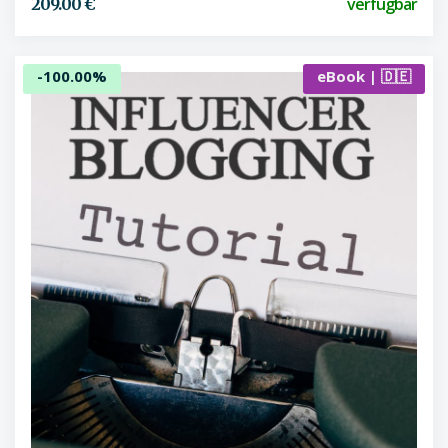
verfügbar
209.00 €
-100.00%
eBook | 🇩🇪